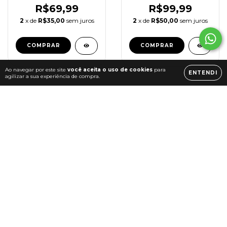
R$69,99
R$99,99
2
x de
R$35,00
sem juros
2
x de
R$50,00
sem juros
COMPRAR
COMPRAR
Ao navegar por este site
você aceita o uso de cookies
para
ENTENDI
agilizar a sua experiência de compra.
BLUSA CETIM STE