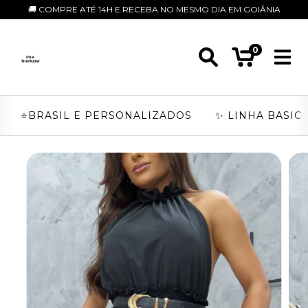
🚚 COMPRE ATÉ 14H E RECEBA NO MESMO DIA EM GOIÂNIA
0
⭐️BRASIL E PERSONALIZADOS
✨ LINHA BASIC