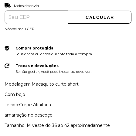
ALTERAR CEP
Entregas para o CEP:
Meios de envio
CALCULAR
Não sei meu CEP
Compra protegida
Seus dados cuidados durante toda a compra.
Trocas e devoluções
Se não gostar, você pode trocar ou devolver.
Modelagem:Macaquito curto short
Com bojo
Tecido:Crepe Alfaitaria
amarração no pescoço
Tamanho: M veste do 36 ao 42 aproximadamente