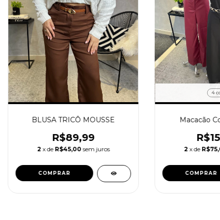
4 c
BLUSA TRICÔ MOUSSE
Macacão Co
R$89,99
R$15
2
x de
R$45,00
sem juros
2
x de
R$75
COMPRAR
COMPRAR