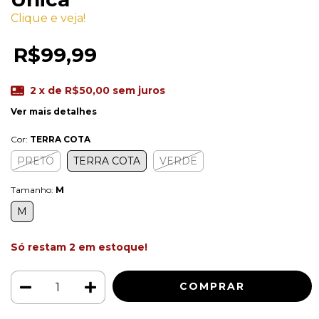
Clique e veja!
R$99,99
2
x de
R$50,00
sem juros
Ver mais detalhes
Cor:
TERRA COTA
PRETO
TERRA COTA
VERDE
Tamanho:
M
M
Só restam
2
em estoque!