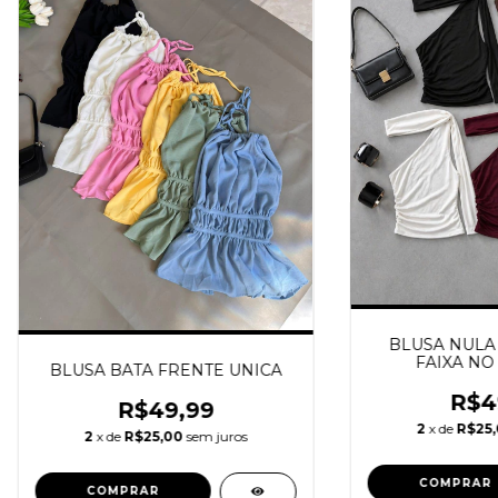
BLUSA NULA
FAIXA NO
BLUSA BATA FRENTE UNICA
R$4
R$49,99
2
x de
R$25
2
x de
R$25,00
sem juros
COMPRAR
COMPRAR