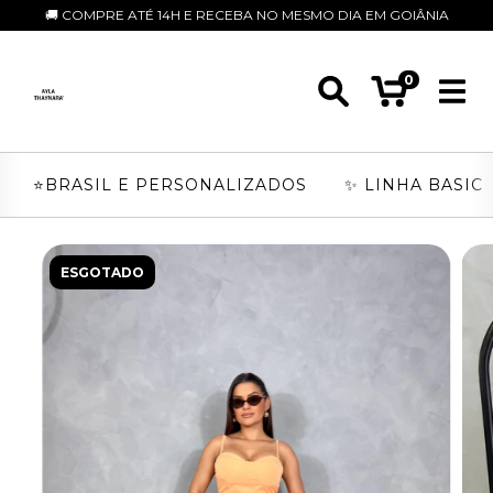
🚚 COMPRE ATÉ 14H E RECEBA NO MESMO DIA EM GOIÂNIA
0
⭐️BRASIL E PERSONALIZADOS
✨ LINHA BASIC
ESGOTADO