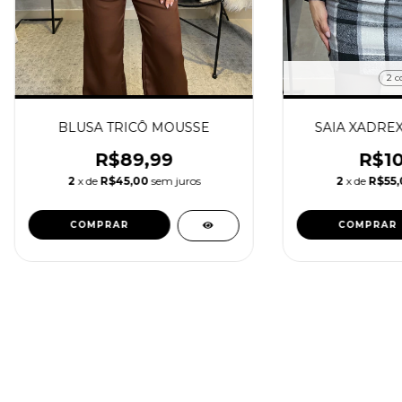
2 c
BLUSA TRICÔ MOUSSE
SAIA XADRE
R$89,99
R$10
2
x de
R$45,00
sem juros
2
x de
R$55
COMPRAR
COMPRAR