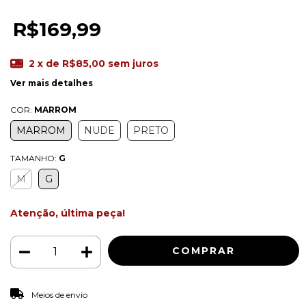
R$169,99
2
x de
R$85,00
sem juros
Ver mais detalhes
COR:
MARROM
MARROM
NUDE
PRETO
TAMANHO:
G
M
G
Atenção, última peça!
ALTERAR CEP
Entregas para o CEP:
Meios de envio