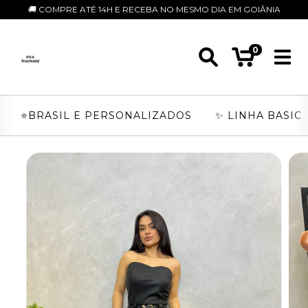
🚚 COMPRE ATÉ 14H E RECEBA NO MESMO DIA EM GOIÂNIA
0
⭐️BRASIL E PERSONALIZADOS
✨ LINHA BASIC