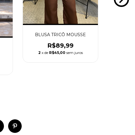
BLUSA TRICÔ MOUSSE
Conjunt
R$89,99
R
2
x de
R$45,00
sem juros
2
x de