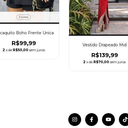
3 cores
caquito Boho Frente Unica
R$99,99
Vestido Drapeado Mid
2
x de
R$50,00
sem juros
R$139,99
2
x de
R$70,00
sem juros