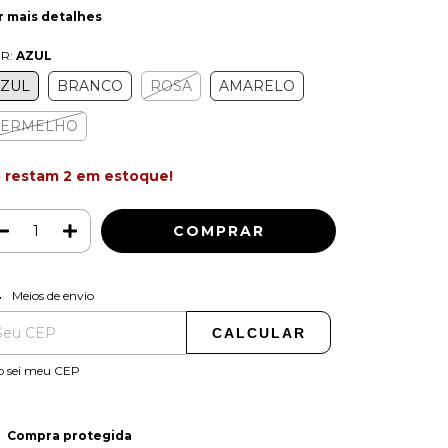
r mais detalhes
R:
AZUL
ZUL
BRANCO
ROSA
AMARELO
VERMELHO
 restam
2
em estoque!
ALTERAR CEP
regas para o CEP:
Meios de envio
CALCULAR
o sei meu CEP
Compra protegida