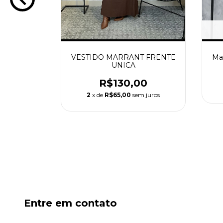
VAQUINHA
VESTIDO MARRANT FRENTE
Ma
UNICA
0
R$130,00
m juros
2
x de
R$65,00
sem juros
Entre em contato