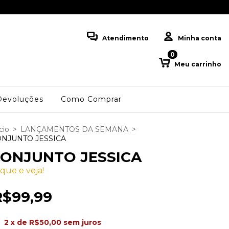
💳 PARCELE EM ATÉ 3
Atendimento
Minha conta
0
Meu carrinho
Devoluções
Como Comprar
cio
>
LANÇAMENTOS DA SEMANA
>
NJUNTO JESSICA
ONJUNTO JESSICA
ique e veja!
R$99,99
2
x de
R$50,00
sem juros