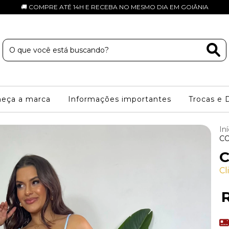
🚚 COMPRE ATÉ 14H E RECEBA NO MESMO DIA EM GOIÂNIA
eça a marca
Informações importantes
Trocas e 
Iní
CO
C
Cl