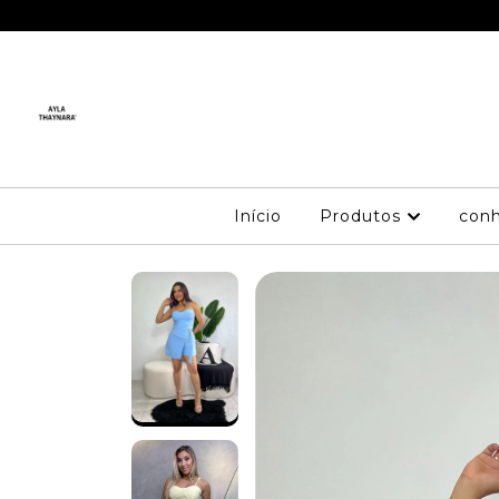
 NEWS NO AR
Início
Produtos
conh