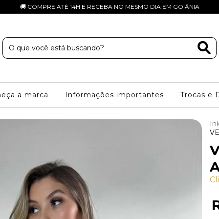
🚚 COMPRE ATÉ 14H E RECEBA NO MESMO DIA EM GOIÂNIA
eça a marca
Informações importantes
Trocas e 
Iní
VE
V
A
Cl