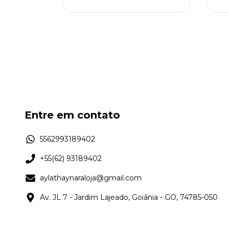
00
m juros
Entre em contato
5562993189402
+55(62) 93189402
aylathaynaraloja@gmail.com
Av. JL 7 - Jardim Lajeado, Goiânia - GO, 74785-050