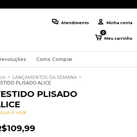
💳 PARCELE EM ATÉ 3
Atendimento
Minha conta
0
Meu carrinho
Devoluções
Como Comprar
cio
>
LANÇAMENTOS DA SEMANA
>
STIDO PLISADO ALICE
ESTIDO PLISADO
LICE
ique e veja!
R$109,99