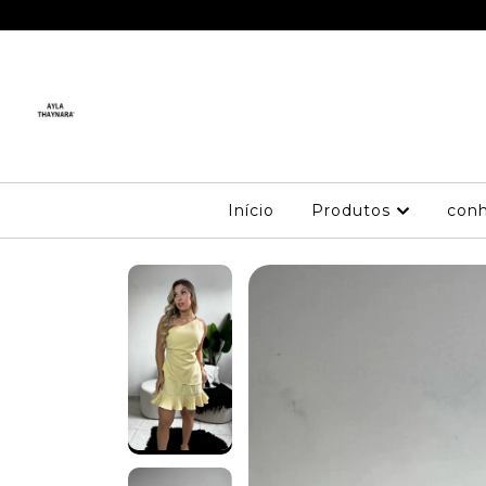
 NEWS NO AR
Início
Produtos
conh