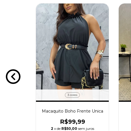
3 cores
Macaquito Boho Frente Unica
R$99,99
ata
2
x de
R$50,00
sem juros