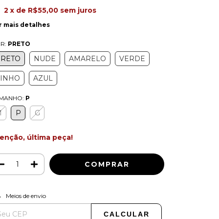
2
x de
R$55,00
sem juros
r mais detalhes
R:
PRETO
PRETO
NUDE
AMARELO
VERDE
VINHO
AZUL
MANHO:
P
M
P
G
enção, última peça!
ALTERAR CEP
regas para o CEP:
Meios de envio
CALCULAR