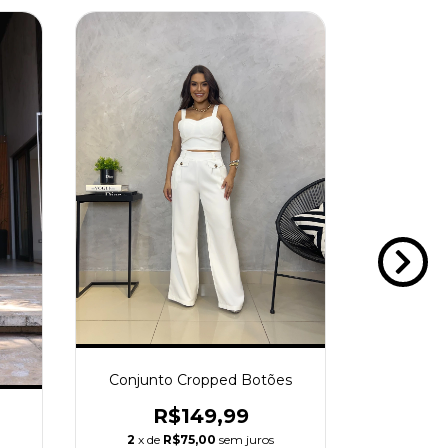
SAIA X
Conjunto Cropped Botões
R
R$149,99
2
x de
2
x de
R$75,00
sem juros